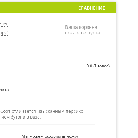
СРАВНЕНИЕ
инет
Ваша корзина
тр.2
пока еще пуста
0.0
(
1
голос)
лата
. Сорт отличается изысканным персико-
ием бутона в вазе.
Мы можем оформить ножку