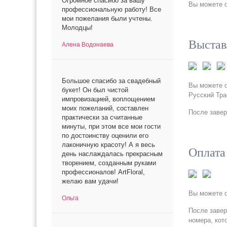
Огромное спасибо за вашу
Вы можете о
профессиональную работу! Все
мои пожелания были учтены.
Молодцы!
Выстав
Алена Водонаева
Большое спасибо за свадебный
Вы можете о
букет! Он был чистой
Русский Тра
импровизацией, воплощением
моих пожеланий, составлен
После завер
практически за считанные
минуты, при этом все мои гости
по достоинству оценили его
лаконичную красоту! А я весь
Оплата
день наслаждалась прекрасным
творением, созданным руками
профессионалов! ArtFloral,
желаю вам удачи!
Вы можете о
Ольга
После завер
номера, кот