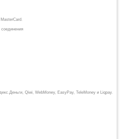
 MasterCard.
 соединения
кс.Деньги, Qiwi, WebMoney, EasyPay, TeleMoney и Liqpay.