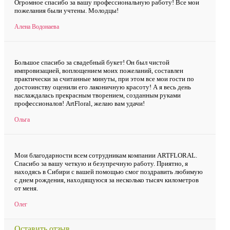
Огромное спасибо за вашу профессиональную работу! Все мои
пожелания были учтены. Молодцы!
Алена Водонаева
Большое спасибо за свадебный букет! Он был чистой
импровизацией, воплощением моих пожеланий, составлен
практически за считанные минуты, при этом все мои гости по
достоинству оценили его лаконичную красоту! А я весь день
наслаждалась прекрасным творением, созданным руками
профессионалов! ArtFloral, желаю вам удачи!
Ольга
Мои благодарности всем сотрудникам компании ARTFLORAL.
Спасибо за вашу четкую и безупречную работу. Приятно, я
находясь в Сибири с вашей помощью смог поздравить любимую
с днем рождения, находящуюся за несколько тысяч километров
от меня.
Олег
Оставить отзыв