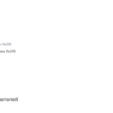
томы №208
пателей