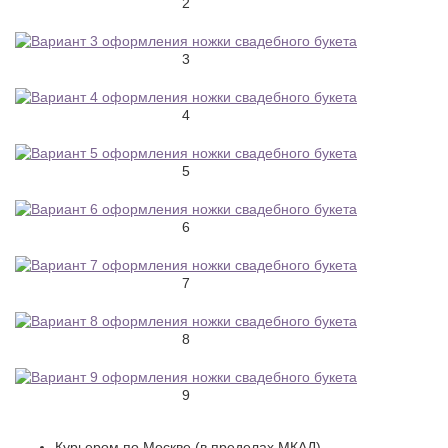
2
3
4
5
6
7
8
9
Курьером по Москве (в пределах МКАД) —